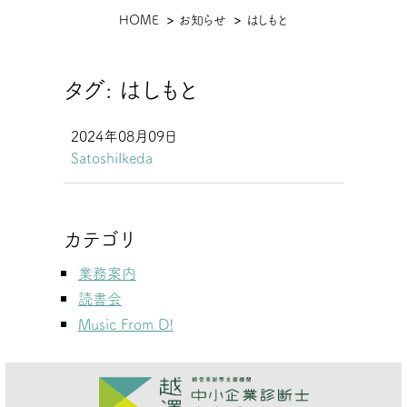
現
HOME
お知らせ
はしもと
在
位
タグ:
はしもと
置
2024年08月09日
SatoshiIkeda
カテゴリ
業務案内
読書会
Music From D!