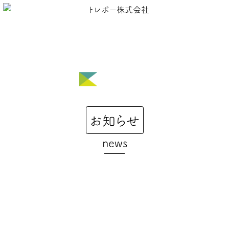
コ
ン
MENU
テ
ン
ツ
へ
ス
キ
ッ
お知らせ
プ
news
トレボー株式会社