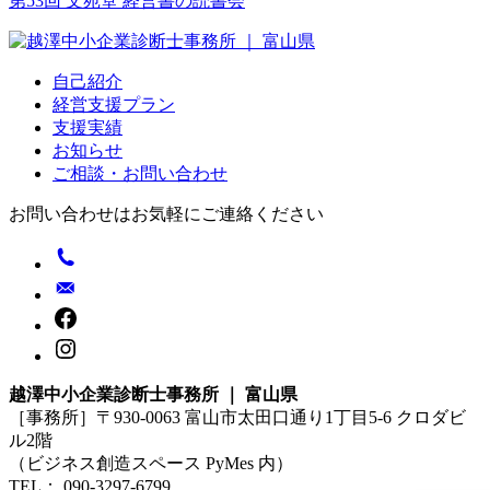
第53回 文苑堂 経営書の読書会
ゲ
ー
自己紹介
シ
経営支援プラン
ョ
支援実績
お知らせ
ン
ご相談・お問い合わせ
お問い合わせはお気軽にご連絡ください
越澤中小企業診断士事務所 ｜ 富山県
［事務所］〒930-0063 富山市太田口通り1丁目5-6 クロダビ
ル2階
（ビジネス創造スペース PyMes 内）
TEL： 090-3297-6799