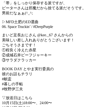
「帯」をしっかり保存する派ですが、
ピーターさんは邪魔だから捨てる派だそうです。
男前だなぁぁ(^_^;
▷MFD土肥のED選曲
06. Space Truckin’ / #DeepPurple
まいど足長おじさん @kee._67 さんからの
美味しい差し入れありがとうございます！
ごちそうさまです！
①程良く冷えた赤星
②成城石井ビーフジャーキー
③サラダクラッカー
BOOK DAY とやま実行委員の
彼のお話もチラリ
#献盃
#暮しの手帖
#牧野伊三夫
▽放送日はこちら
10月15日(土)18:00〜、24:00〜