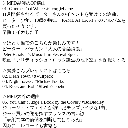
▷MFD越澤のOP選曲
01. Gimme That Wine / #GeorgieFame
11月開催されるピーターさんのイベントを受けての選曲。
ピーター少年、13歳の時に「FAME AT LAST」のアルバムを
買ったそうです。
早熟！イカした子
▽ほとり座でのこちらが楽しみです！
ピーター・バラカン「大人の音楽談義」
Peter Barakan’s Music film Festival Special
映画「ブリティッシュ・ロック誕生の地下室」を深堀りする
▷齊藤さんプレイリストはこちら
02. Dean Town / #Vulfpeck
03. Nightmoves / #MichaelFranks
04. Rock and Roll / #Led Zeppelin
▷MFD大谷の選曲
05. You Can’t Judge a Book by the Cover / #BoDiddley
ジョージィ・フェイムが紡いだモッズライクな1曲。
ジャケ買いの逆を指すフランスの古い諺
「表紙で本の価値を判断してはならぬ」
因みに、レコードも書籍も