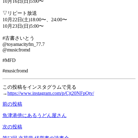
10月16日(日)5:00〜
▽リピート放送
10月22日(土)18:00〜、24:00〜
10月23日(日)5:00〜
#古書さいとう
@toyamacityfm_77.7
@musicfromd
#MFD
#musicfromd
この投稿をインスタグラムで見る
→
https://www.instagram.com/p/Cjt20NFpQtv/
前の投稿
投
稿
魚津港傍にあるうどん屋さん
ナ
次の投稿
ビ