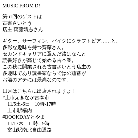
MUSIC FROM D!
第61回のゲストは
古書さいとう
店主 齊藤靖志さん
ギター、サーフィン、バイクにクラフトビア……と、
多彩な趣味を持つ齊藤さん。
セカンドキャリアに選んだ路はなんと
読書好きが高じて始める古本業。
この秋に開業される古書さいとう店主の
多趣味であり読書家ならではの蘊蓄が
お酒のアテには最高なのです。
11月はこちらに出店されますよ！
#上市えきなか古本市
11/5土-6日 10時-17時
上市駅構内
#BOOKDAYとやま
11/17木 11時-19時
富山駅南北自由通路