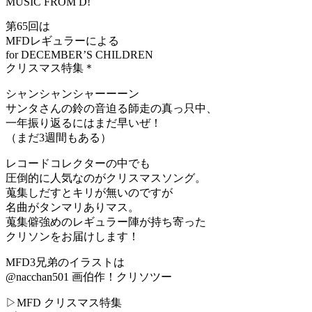
MUSIC FROM D!
第65回は
MFDレギュラーによる
for DECEMBER’S CHILDREN
クリスマス特集＊
シャンシャンシャーーーン
サンタさんの鈴の音迫る師走の真っ只中、
一年振り返るにはまだ早いぜ！
（まだ3週間もある）
レコードコレクターの中でも
圧倒的に人気なのがクリスマスソング。
蒐集しだすとキリが無いのですが
名曲がタンマリありマス。
蒐集僻強めのレギュラー陣が持ち寄った
クリソンをお届けします！
MFD3兄弟のイラストは
@nacchan501 画伯作！クリソツー
▷MFD クリスマス特集