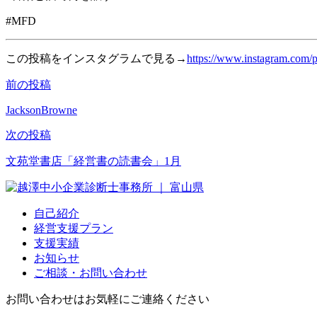
#MFD
この投稿をインスタグラムで見る→
https://www.instagram.com/
前の投稿
投
稿
JacksonBrowne
ナ
次の投稿
ビ
文苑堂書店「経営書の読書会」1月
ゲ
ー
自己紹介
シ
経営支援プラン
支援実績
ョ
お知らせ
ン
ご相談・お問い合わせ
お問い合わせはお気軽にご連絡ください