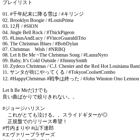
プレイリスト
01. #千年紀末に降る雪は / #キリンジ
02. Brooklyn Boogie / #LouisPrima
03. 12月 / #SION
04. Jingle Bell Rock / #ThickPigeon
05. #LinusAndLucy / #VinceGuaraldiTrio
06. The Christmas Blues / #BobDylan
07. Christmas Wish / #NRBQ
08. Let It Be Me ~The Christmas Song / #LauraNyro
09. Baby, It’s Cold Outside / #JimmySmith
10. Zydeco Christmas / C.J. Chenier and the Red Hot Louisiana Ban
11. サンタが街にやってくる / #TokyosCoolsetCombo
12. #HappyChristmas #戦争は終った / #John Winston Ono Lennon
Let It Be Meだけでも
良い曲ばかりで絞りきれない。。
#ジョージハリスン
これがとても泣ける。。スライドギターが◎
正規盤でのリリース希望！
#竹内まりや #山下達郎
#エヴァリーブラザーズ