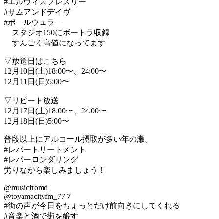
#エルヴィスプレスリー
#サムアンドデイヴ
#ポールウェラー
スタジオ150にボートラ収録
すんごく高値になってます
▽放送日はこちら
12月10日(土)18:00〜、24:00〜
12月11日(日)5:00〜
▽リピート放送
12月17日(土)18:00〜、24:00〜
12月18日(日)5:00〜
普段以上にアルコール摂取が多い年の瀬。
#レバートリートメント
#レバーロンダリング
労りながら楽しみましょう！
@musicfromd
@toyamacityfm_77.7
#街の声が今日をちょっとだけ前向きにしてくれる
#音楽と酒で街を醸す