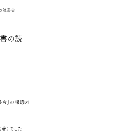
書の読書会
営書の読
書会」の課題図
匡著）でした