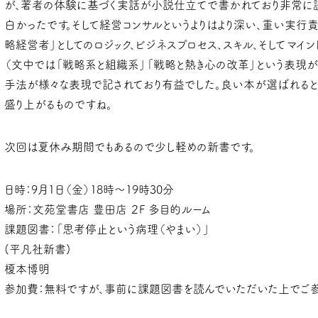
が、著者の体験に基づく実話が小説仕立てで書かれており非常に
白かったです。そして経営コンサルというよりはより深い、重い実行
略経営者」としてのロジック、ビジネスプロセス、スキル、そしてマイ
（文中では「戦略系と組織系」「戦略と熱き心の改革」という表現が
手法が様々な表現で記されており有益でした。良い本が選ばれると
盛り上がるものですね。
次回は夏休み期間でもあるので少し軽めの新書です。
日時：9月1日（金）18時〜19時30分
場所：文苑堂書店 豊田店 ２F 多目的ルーム
課題図書：「思考停止という病理（やまい）」
(平凡社新書)
榎本博明
参加費：無料ですが、事前に課題図書を読んでいただいた上でご参