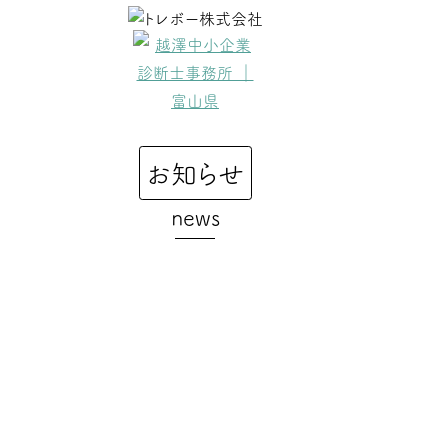
コ
ン
テ
ン
ツ
へ
ス
お知らせ
キ
ッ
news
プ