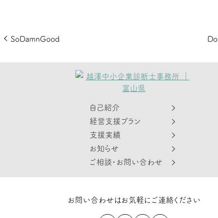
投
前
SoDamnGood
Do
の
稿
投
稿
ナ
ビ
ゲ
自己紹介
ー
経営支援プラン
シ
支援実績
ョ
お知らせ
ご相談・お問い合わせ
ン
お問い合わせはお気軽にご連絡ください