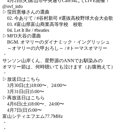
4月2日(火)富山市中央通りCafe54にてLIVE開催！
@ovf_info
▷窪田憲修さんの選曲
02. 今ありて / #谷村新司 #選抜高校野球大会大会歌
03. #富山県富山商業高等学校 校歌
04. Let It Be / #beatles
▷MFD大谷の選曲
BGM. オマリーのダイナミック・イングリッシュ
～オマリーの六甲おろし～ / #トーマスオマリー
・
サンソン山岸くん、星野源のANNでお馴染みの
オマリー節は、何時聴いても泣けます（お腹抱えて）
・
▷放送日はこちら
3月30日(土)18:00〜、24:00〜
3月31日(日)5:00〜⁡
▷再放送日はこちら
4月6日(土)18:00〜、24:00〜
4月7日(日)5:00〜⁡
︎富山シティエフエム77.7MHz
・
・