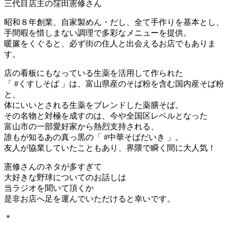
三代目店主の窪田憲修さん
昭和８年創業、自家製めん・だし、全て手作りを基本とし、
手間暇を惜しまない調理で多彩なメニューを提供。
暖簾をくぐると、必ず街の住人と出会えるお店でもありま
す。
店の看板にもなっている生薬を活用して作られた
「 #くすしそば 」は、富山県産のそば粉を含む国内産そば粉
と、
体にいいとされる生薬をブレンドした薬膳そば。
その名物と対極を成すのは、今や全国区レベルとなった
富山市の一部愛好家から熱烈支持される、
誰もが知るあの真っ黒の「 #中華そばだいき 」。
友人が協業していたこともあり、界隈で瞬く間に大人気！
憲修さんのネタが多すぎて
大好きな野球についてのお話しは
当ラジオを聞いて頂くか
是非お店へ足を運んでいただけると幸いです。
＊