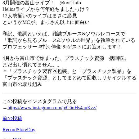
8月開催の富山ライブ！ @ovf_info
Heliosライブから何年経ちましたっけ？
12人勢揃いのライブはまさに必見
というかMCが、まっさん以上に面白い
和訳、歌詞といえば、雑誌ブルース&ソウルレコーズで
「歌詞から見るブルース&ソウルの世界」を執筆されている
プロフェッサー #中河伸俊 をゲストにお迎えします！
4月から富山市で始まった、プラスチック資源一括回収。
まだ出し慣れてません。。
＊「プラスチック製容器包装」と「プラスチック製品」を
「プラスチック資源」としてまとめて回収しリサイクルする
富山市の取り組み
この投稿をインスタグラムで見る
→
https://www.instagram.com/p/C6nHs4apKzz/
前の投稿
投
稿
RecordStoreDay