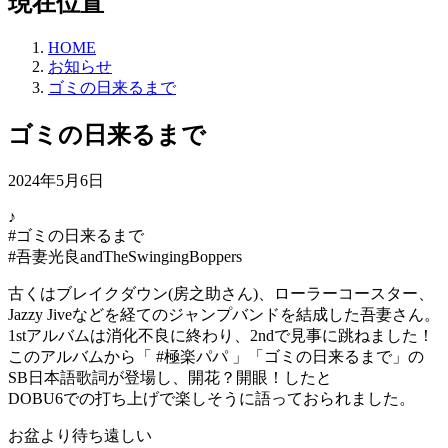
現在位置
HOME
お知らせ
ゴミの日来るまで
ゴミの日来るまで
2024年5月6日
♪
#ゴミの日来るまで
#吾妻光良andTheSwingingBoppers
古くはブレイクダウン(房之助さん)、ローラーコースター、
Jazzy Jiveなどを経てのジャンプバンドを結成した吾妻さん。
1stアルバムは消化不良に終わり、2ndで見事に跳ねました！
このアルバムから「 #極楽パパ 」「ゴミの日来るまで」の
SB日本語歌詞が登場し、開花？開眼！したと
DOBU6での打ち上げで楽しそうに語っておられました。
お盆より待ち遠しい