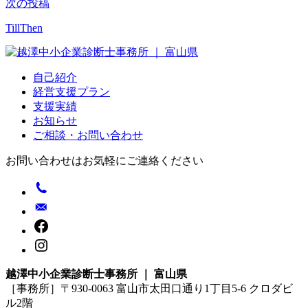
ナ
次の投稿
ビ
TillThen
ゲ
ー
自己紹介
シ
経営支援プラン
支援実績
ョ
お知らせ
ン
ご相談・お問い合わせ
お問い合わせはお気軽にご連絡ください
越澤中小企業診断士事務所 ｜ 富山県
［事務所］〒930-0063 富山市太田口通り1丁目5-6 クロダビ
ル2階