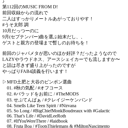
♪
第112回のMUSIC FROM D!
前回収録からの流れで
二人はすっかりメートルあがっておりやす！
#うそ太郎 調
10月だっつーのに
9月(セプテンバー)曲を選ぶ始末だし、、
ゲストと親方の登場まで暫しのお待ちを！
前回のジャパメタが思いのほか好評？だったようなので
LAZYやラウドネス、アースシェイカーでも流しますか〜
と話は尽きず盛り上がったのですが
やっぱりFAB4談義を行います！
▷MFD土肥と大谷のピンポン選曲
01. #秋の気配 / #オフコース
02. #バラッドをお前に / #TheMODS
03. せぷてんばぁ / #クレイジーケンバンド
04. Smells Like Teen Spirit / #Nirvana
05. So Long / #BigChiefMonkBoudreaux with #Galactic
06. That’s Life / #DavidLeeRoth
07. #IfYouWereThere / #laidbook
08. Fruta Boa / #TootsThielemans & #MiltonNascimento