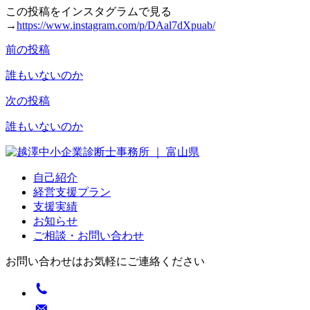
この投稿をインスタグラムで見る
→
https://www.instagram.com/p/DAal7dXpuab/
前の投稿
投
稿
誰もいないのか
ナ
次の投稿
ビ
誰もいないのか
ゲ
ー
自己紹介
シ
経営支援プラン
ョ
支援実績
お知らせ
ン
ご相談・お問い合わせ
お問い合わせはお気軽にご連絡ください