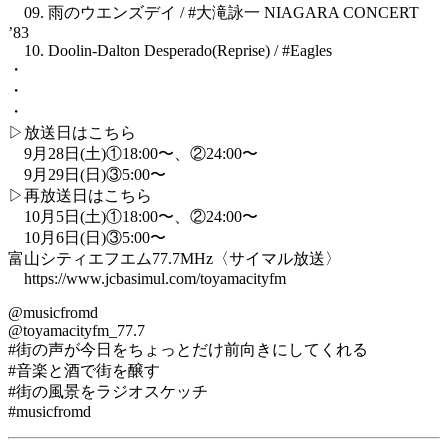
09. 雨のウエンズデイ / #大滝詠一 NIAGARA CONCERT
’83
10. Doolin-Dalton Desperado(Reprise) / #Eagles
・
・
・
▷放送日はこちら
9月28日(土)①18:00〜、②24:00〜
9月29日(日)③5:00〜⁡
▷再放送日はこちら
10月5日(土)①18:00〜、②24:00〜
10月6日(日)③5:00〜⁡
︎富山シティエフエム77.7MHz〈サイマル放送〉
https://www.jcbasimul.com/toyamacityfm
@musicfromd
@toyamacityfm_77.7
#街の声が今日をちょっとだけ前向きにしてくれる
#音楽と酒で街を醸す
#街の風景をラジオスケッチ
#musicfromd