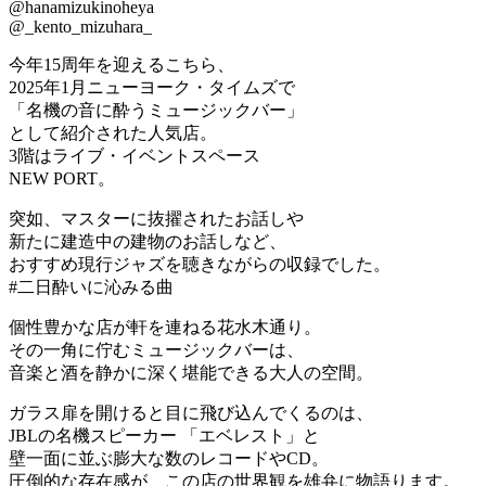
@hanamizukinoheya
@_kento_mizuhara_
今年15周年を迎えるこちら、
2025年1月ニューヨーク・タイムズで
「名機の音に酔うミュージックバー」
として紹介された人気店。
3階はライブ・イベントスペース
NEW PORT。
突如、マスターに抜擢されたお話しや
新たに建造中の建物のお話しなど、
おすすめ現行ジャズを聴きながらの収録でした。
#二日酔いに沁みる曲
個性豊かな店が軒を連ねる花水木通り。
その一角に佇むミュージックバーは、
音楽と酒を静かに深く堪能できる大人の空間。
ガラス扉を開けると目に飛び込んでくるのは、
JBLの名機スピーカー 「エベレスト」と
壁一面に並ぶ膨大な数のレコードやCD。
圧倒的な存在感が、この店の世界観を雄弁に物語ります。