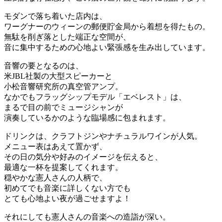
モダンで落ち着いた店内は、
ワーグナーのウィーンの郵便貯金局から着想を得たもの。
無駄を削ぎ落とした端正な空間が、
音に集中するための心地よい緊張感を生み出しています。
音響の要となるのは、
米JBL社製の大型スピーカーと
小松音響研究所の真空管アンプ。
なかでもフラッグシップモデル「エベレスト」は、
まるで目の前でミュージシャンが
演奏しているかのような臨場感に包まれます。
ドリンクは、クラフトジンやナチュラルワインが人気。
メニュー表はあえて置かず、
その日の気分や好みのイメージを伝えると、
最適な一杯を提案してくれます。
穏やかな憲人さんの人柄で、
初めてでも音楽に詳しくない方でも
とても心地よい夜が過ごせますよ！
それにしても憲人さんの音楽への造詣が深い。