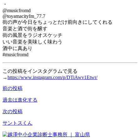
・
@musicfromd
@toyamacityfm_77.7
街の声が今日をちょっとだけ前向きにしてくれる
音楽と酒で街を醸す
街の風景をラジオスケッチ
いい音楽を美味しく味わう
酒中に真あり
#musicfromd
この投稿をインスタグラムで見る
→
https://www.instagram.com/p/DTiAwv1Etwr/
前の投稿
投
稿
過去は進化する
ナ
次の投稿
ビ
サントスくん
ゲ
ー