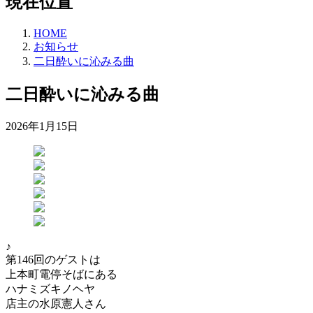
現在位置
HOME
お知らせ
二日酔いに沁みる曲
二日酔いに沁みる曲
2026年1月15日
♪
第146回のゲストは
上本町電停そばにある
ハナミズキノヘヤ
店主の水原憲人さん