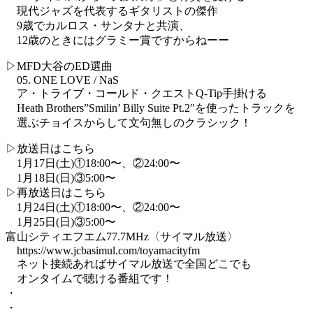
現代ジャズを代表するギタリストの傑作
9歳でカルロス・サンタナと共演、
12歳のときにはグラミー賞ですからねーー
▷MFD大谷のED選曲
05. ONE LOVE / NaS
ア・トライブ・コールド・クエストQ-Tip手掛ける
Heath Brothers”Smilin’ Billy Suite Pt.2″を使ったトラックを
選ぶチョイスからして文句無しのクラシック！
▷放送日はこちら
1月17日(土)①18:00〜、②24:00〜
1月18日(日)③5:00〜⁡
▷再放送日はこちら
1月24日(土)①18:00〜、②24:00〜
1月25日(日)③5:00〜⁡
︎富山シティエフエム77.7MHz〈サイマル放送〉
https://www.jcbasimul.com/toyamacityfm
ネット接続あればサイマル放送で全国どこでも
オンタイムで聴ける番組です！
・
・