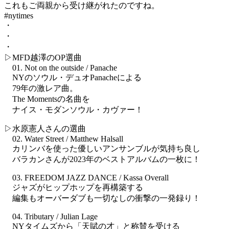
これもご両親から受け継がれたのですね。
#nytimes
・
・
・
▷MFD越澤のOP選曲
01. Not on the outside / Panache
NYのソウル・デュオPanacheによる
79年の激レア曲。
The Momentsの名曲を
ナイス・モダンソウル・カヴァー！
▷水原憲人さんの選曲
02. Water Street / Matthew Halsall
カリンバを使った優しいアンサンブルが気持ち良し
バラカンさんが2023年のベストアルバムの一枚に！
03. FREEDOM JAZZ DANCE / Kassa Overall
ジャズがヒップホップを再構築する
編集もオーバーダブも一切なしの衝撃の一発録り！
04. Tributary / Julian Lage
NYタイムズから「天賦の才」と称賛を受ける