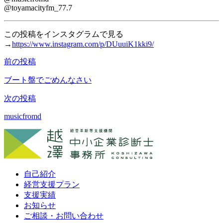
@toyamacityfm_77.7
この投稿をインスタグラムで見る
→
https://www.instagram.com/p/DUuuiK1kki9/
前の投稿
投
稿
ブート盤でごめんなさい
ナ
次の投稿
ビ
musicfromd
ゲ
ー
シ
ョ
自己紹介
経営支援プラン
ン
支援実績
お知らせ
ご相談・お問い合わせ