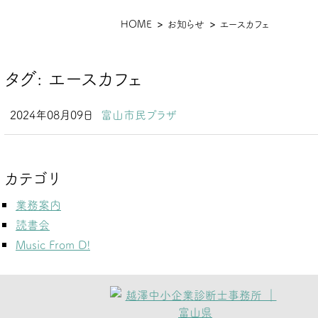
現
HOME
お知らせ
エースカフェ
在
位
タグ:
エースカフェ
置
2024年08月09日
富山市民プラザ
カテゴリ
業務案内
読書会
Music From D!