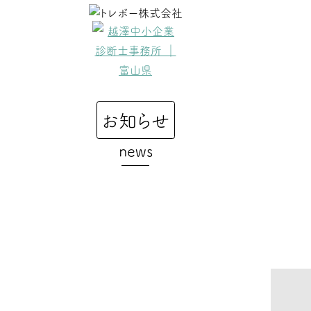
コ
ン
テ
ン
ツ
へ
ス
お知らせ
キ
ッ
news
プ