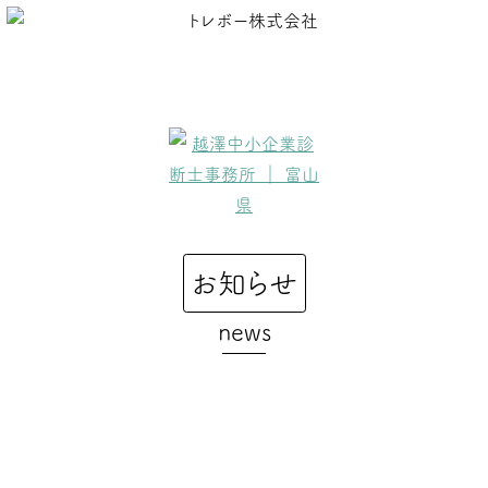
コ
ン
MENU
テ
ン
ツ
へ
ス
キ
ッ
プ
お知らせ
news
トレボー株式会社