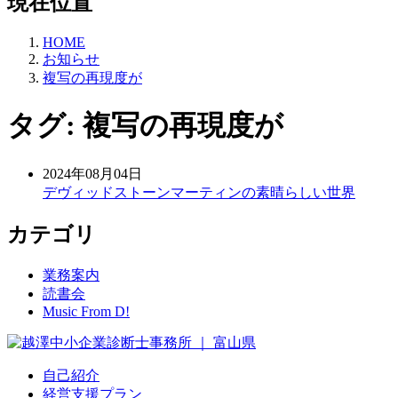
現在位置
HOME
お知らせ
複写の再現度が
タグ:
複写の再現度が
2024年08月04日
デヴィッドストーンマーティンの素晴らしい世界
カテゴリ
業務案内
読書会
Music From D!
自己紹介
経営支援プラン