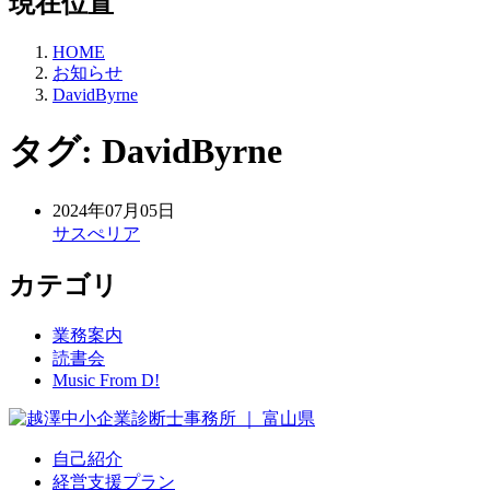
現在位置
HOME
お知らせ
DavidByrne
タグ:
DavidByrne
2024年07月05日
サスぺリア
カテゴリ
業務案内
読書会
Music From D!
自己紹介
経営支援プラン