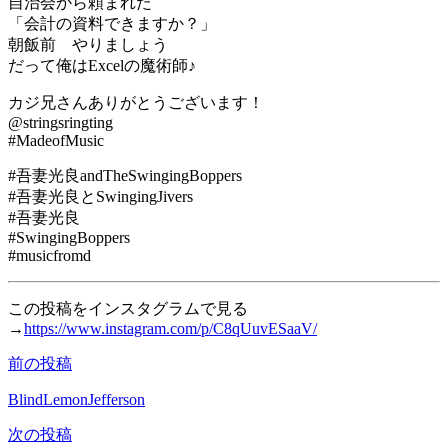
自治会から頼まれた
「会計の資料できますか？」
朝飯前 やりましょう
だって俺はExcelの魔術師♪
カジ兄さんありがとうございます！
@stringsringting
#MadeofMusic
#吾妻光良andTheSwingingBoppers
#吾妻光良とSwingingJivers
#吾妻光良
#SwingingBoppers
#musicfromd
この投稿をインスタグラムで見る
→
https://www.instagram.com/p/C8qUuvESaaV/
前の投稿
投
稿
BlindLemonJefferson
ナ
次の投稿