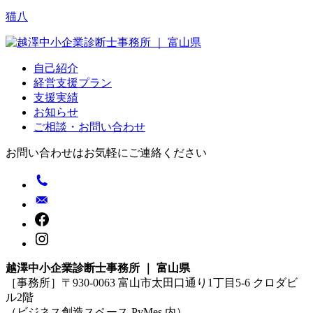
ビ
猫八
ゲ
ー
自己紹介
シ
経営支援プラン
支援実績
ョ
お知らせ
ン
ご相談・お問い合わせ
お問い合わせはお気軽にご連絡ください
越澤中小企業診断士事務所 ｜ 富山県
［事務所］〒930-0063 富山市太田口通り1丁目5-6 クロダビ
ル2階
（ビジネス創造スペース PyMes 内）