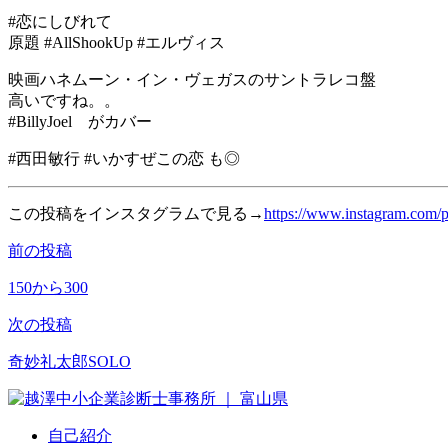
#恋にしびれて
原題 #AllShookUp #エルヴィス
映画ハネムーン・イン・ヴェガスのサントラレコ盤
高いですね。。
#BillyJoel がカバー
#西田敏行 #いかすぜこの恋 も◎
この投稿をインスタグラムで見る→
https://www.instagram.com/p
前の投稿
投
稿
150から300
ナ
次の投稿
ビ
奇妙礼太郎SOLO
ゲ
ー
自己紹介
シ