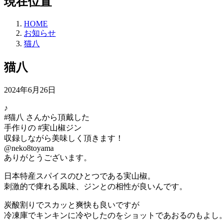
現在位置
HOME
お知らせ
猫八
猫八
2024年6月26日
♪
#猫八 さんから頂戴した
手作りの #実山椒ジン
収録しながら美味しく頂きます！
@neko8toyama
ありがとうございます。
日本特産スパイスのひとつである実山椒。
刺激的で痺れる風味、ジンとの相性が良いんです。
炭酸割りでスカッと爽快も良いですが
冷凍庫でキンキンに冷やしたのをショットであおるのもよし